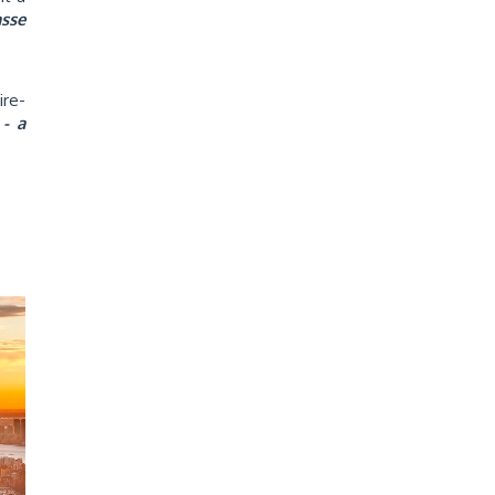
asse
ire-
- a