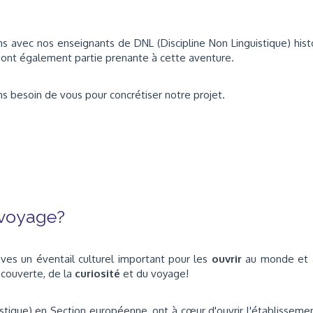
ons avec nos enseignants de DNL (Discipline Non Linguistique) hist
sont également partie prenante à cette aventure.
s besoin de vous pour concrétiser notre projet.
 voyage?
ves un éventail culturel important
pour les
ouvrir
au monde et 
écouverte, de la
curiosité
et du voyage!
stique) en Section européenne, ont à cœur d'ouvrir l'établisseme