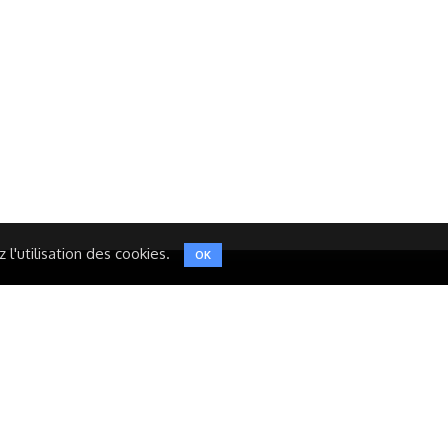
Réseaux Sociaux
NT
FACEBOOK
LINKEDIN
INSTAGRAM
TWITTER
l'utilisation des cookies.
OK