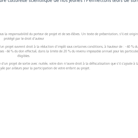
e culturelle scientifique de nos jeunes ! Permettons leurs de sort
s la responsabilité du porteur de projet et de ses élèves. Un texte de présentation, s'il est origin
protégé par le droit d'auteur
’un projet ouvrent droit à la réduction d’impôt sous certaines conditions, à hauteur de : - 60 % d
rises - 66 % du don effectué, dans la limite de 20 % du revenu imposable annuel pour les particulie
éligibles.
’un projet de sortie avec nuitée, votre don n’ouvre droit à la défiscalisation que s’il s’ajoute à l
ée par ailleurs pour la participation de votre enfant au projet.