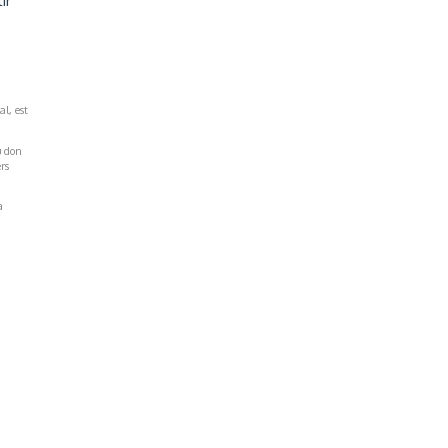
ir
al, est
u don
rs
a