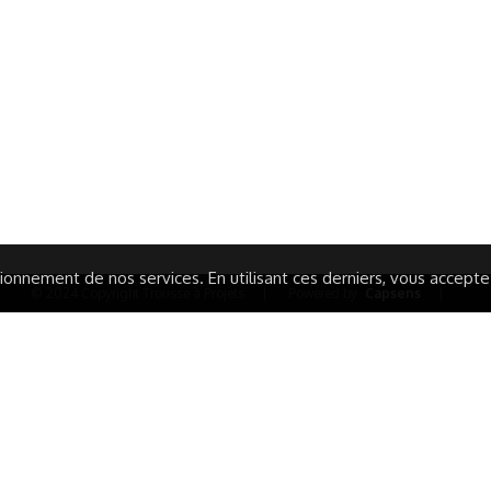
ormations Générales
Autres
ITIONS GÉNÉRALES
CAMPAGNE DE FINANCEME
ISATION
AIRES ÉDUCATIVES (OFB)
IONS LÉGALES
AIDE ET CONTACT
TIQUE DE CONFIDENTIALITÉ
LA CHARTE
ARATION D'ACCESSIBILITÉ
onnement de nos services. En utilisant ces derniers, vous acceptez 
© 2024 Copyright Trousse à Projets
|
Powered by
Capsens
|