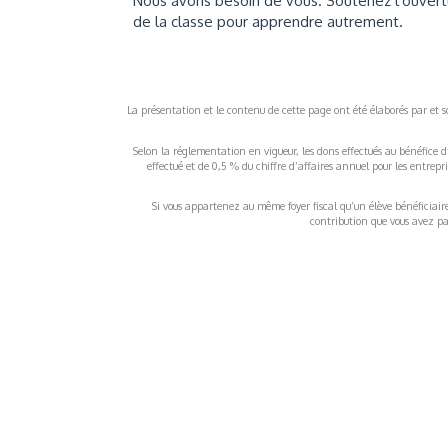
Nous avons besoin de vous. Soutenez l'ouvertur
de la classe pour apprendre autrement.
La présentation et le contenu de cette page ont été élaborés par et sou
Selon la réglementation en vigueur, les dons effectués au bénéfice d
effectué et de 0,5 % du chiffre d’affaires annuel pour les entrep
Si vous appartenez au même foyer fiscal qu’un élève bénéficiaire d
contribution que vous avez pay