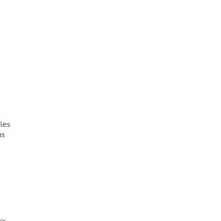
 les
ns