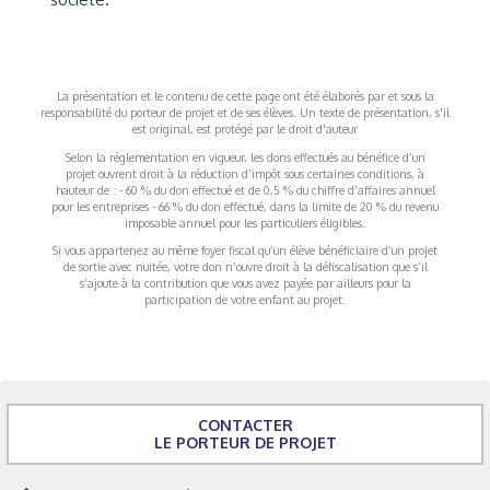
La présentation et le contenu de cette page ont été élaborés par et sous la
responsabilité du porteur de projet et de ses élèves. Un texte de présentation, s'il
est original, est protégé par le droit d'auteur
Selon la réglementation en vigueur, les dons effectués au bénéfice d’un
projet ouvrent droit à la réduction d’impôt sous certaines conditions, à
hauteur de : - 60 % du don effectué et de 0,5 % du chiffre d’affaires annuel
pour les entreprises - 66 % du don effectué, dans la limite de 20 % du revenu
imposable annuel pour les particuliers éligibles.
Si vous appartenez au même foyer fiscal qu’un élève bénéficiaire d’un projet
de sortie avec nuitée, votre don n’ouvre droit à la défiscalisation que s’il
s’ajoute à la contribution que vous avez payée par ailleurs pour la
participation de votre enfant au projet.
CONTACTER
LE PORTEUR DE PROJET