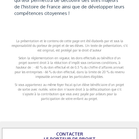
qui leur permettra de découvrir des sites majeurs
de l'histoire de France ainsi que de développer leurs
compétences citoyennes !
La présentation et le contenu de cette page ont été élaborés par et sous la
responsabilité du porteur de projet et de ses élèves. Un texte de présentation, s'il
est original, est protégé par le droit d'auteur
Selon la réglementation en vigueur, les dons effectués au bénéfice d’un
projet ouvrent droit à la réduction d’impôt sous certaines conditions, à
hauteur de : - 60 % du don effectué et de 0,5 % du chiffre d’affaires annuel
pour les entreprises - 66 % du don effectué, dans la limite de 20 % du revenu
imposable annuel pour les particuliers éligibles.
Si vous appartenez au même foyer fiscal qu’un élève bénéficiaire d’un projet
de sortie avec nuitée, votre don n’ouvre droit à la défiscalisation que s’il
s’ajoute à la contribution que vous avez payée par ailleurs pour la
participation de votre enfant au projet.
CONTACTER
LE PORTEUR DE PROJET