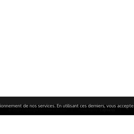
ormations Générales
Autres
ITIONS GÉNÉRALES
CAMPAGNE DE FINANCEME
ISATION
AIRES ÉDUCATIVES (OFB)
IONS LÉGALES
AIDE ET CONTACT
TIQUE DE CONFIDENTIALITÉ
LA CHARTE
ARATION D'ACCESSIBILITÉ
onnement de nos services. En utilisant ces derniers, vous acceptez 
© 2024 Copyright Trousse à Projets
|
Powered by
Capsens
|