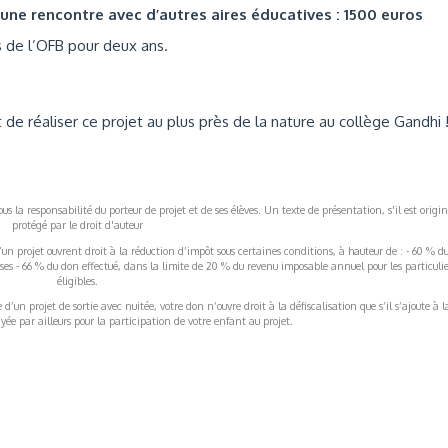
’une rencontre avec d’autres aires éducatives : 1500 euros
 de l’OFB pour deux ans.
 de réaliser ce projet au plus près de la nature au collège Gandhi 
s la responsabilité du porteur de projet et de ses élèves. Un texte de présentation, s'il est origin
protégé par le droit d'auteur
’un projet ouvrent droit à la réduction d’impôt sous certaines conditions, à hauteur de : - 60 % d
rises - 66 % du don effectué, dans la limite de 20 % du revenu imposable annuel pour les particulie
éligibles.
’un projet de sortie avec nuitée, votre don n’ouvre droit à la défiscalisation que s’il s’ajoute à l
ée par ailleurs pour la participation de votre enfant au projet.