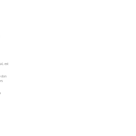
!
al, est
u don
rs
a