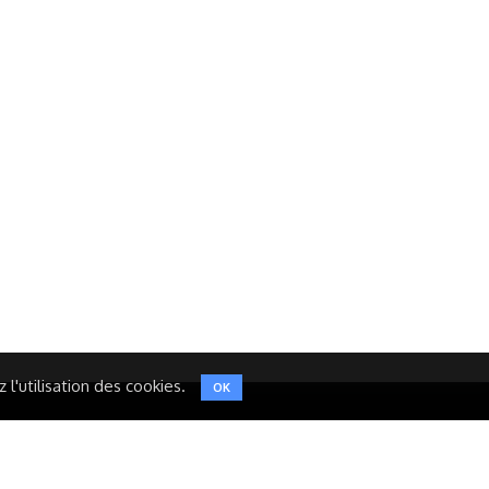
Réseaux Sociaux
NT
FACEBOOK
LINKEDIN
INSTAGRAM
TWITTER
l'utilisation des cookies.
OK