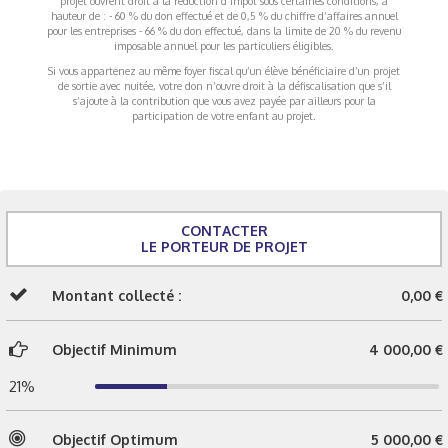
projet ouvrent droit à la réduction d’impôt sous certaines conditions, à
hauteur de : - 60 % du don effectué et de 0,5 % du chiffre d’affaires annuel
pour les entreprises - 66 % du don effectué, dans la limite de 20 % du revenu
imposable annuel pour les particuliers éligibles.
Si vous appartenez au même foyer fiscal qu’un élève bénéficiaire d’un projet
de sortie avec nuitée, votre don n’ouvre droit à la défiscalisation que s’il
s’ajoute à la contribution que vous avez payée par ailleurs pour la
participation de votre enfant au projet.
CONTACTER
LE PORTEUR DE PROJET
Montant collecté :
0,00 €
Objectif Minimum
4 000,00 €
21%
Objectif Optimum
5 000,00 €