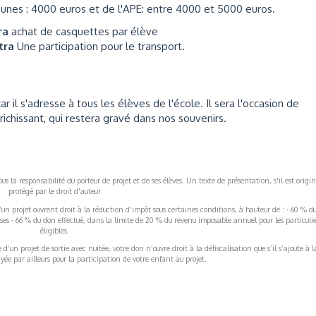
munes : 4000 euros et de l'APE: entre 4000 et 5000 euros.
tra
achat de casquettes par élève
ttra
Une participation pour le transport.
r il s'adresse à tous les élèves de l'école. Il sera l'occasion de
chissant, qui restera gravé dans nos souvenirs.
s la responsabilité du porteur de projet et de ses élèves. Un texte de présentation, s'il est origin
protégé par le droit d'auteur
’un projet ouvrent droit à la réduction d’impôt sous certaines conditions, à hauteur de : - 60 % d
rises - 66 % du don effectué, dans la limite de 20 % du revenu imposable annuel pour les particulie
éligibles.
’un projet de sortie avec nuitée, votre don n’ouvre droit à la défiscalisation que s’il s’ajoute à l
ée par ailleurs pour la participation de votre enfant au projet.