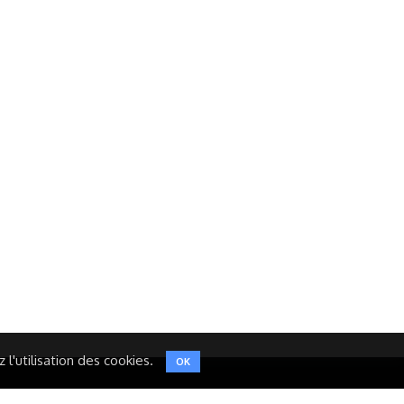
Réseaux Sociaux
NT
FACEBOOK
LINKEDIN
INSTAGRAM
TWITTER
l'utilisation des cookies.
OK