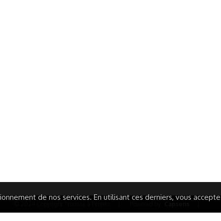
ormations Générales
Autres
ITIONS GÉNÉRALES
CAMPAGNE DE FINANCEME
ISATION
AIRES ÉDUCATIVES (OFB)
IONS LÉGALES
AIDE ET CONTACT
TIQUE DE CONFIDENTIALITÉ
LA CHARTE
ARATION D'ACCESSIBILITÉ
onnement de nos services. En utilisant ces derniers, vous acceptez 
© 2024 Copyright Trousse à Projets
|
Powered by
Capsens
|