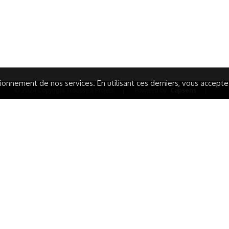
IONS LÉGALES
AIDE ET CONTACT
TIQUE DE CONFIDENTIALITÉ
LA CHARTE
ARATION D'ACCESSIBILITÉ
onnement de nos services. En utilisant ces derniers, vous acceptez 
© 2024 Copyright Trousse à Projets
|
Powered by
Capsens
|