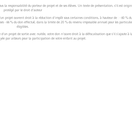
s la responsabilité du porteur de projet et de ses élèves. Un texte de présentation, s'il est origin
protégé par le droit d'auteur
’un projet ouvrent droit à la réduction d’impôt sous certaines conditions, à hauteur de : - 60 % d
rises - 66 % du don effectué, dans la limite de 20 % du revenu imposable annuel pour les particulie
éligibles.
’un projet de sortie avec nuitée, votre don n’ouvre droit à la défiscalisation que s’il s’ajoute à l
ée par ailleurs pour la participation de votre enfant au projet.
ormations Générales
Autres
ITIONS GÉNÉRALES
CAMPAGNE DE FINANCEME
ISATION
AIRES ÉDUCATIVES (OFB)