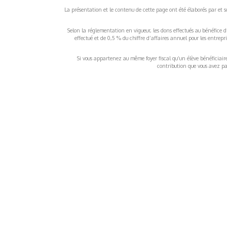
La présentation et le contenu de cette page ont été élaborés par et sou
Selon la réglementation en vigueur, les dons effectués au bénéfice d
effectué et de 0,5 % du chiffre d’affaires annuel pour les entrep
Si vous appartenez au même foyer fiscal qu’un élève bénéficiaire d
contribution que vous avez pay
À propos
Inf
QUI SOMMES-NOUS ?
COND
D'UTIL
FONDATEURS