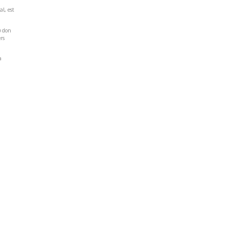
al, est
u don
rs
a
Réseaux Sociaux
NT
FACEBOOK
LINKEDIN