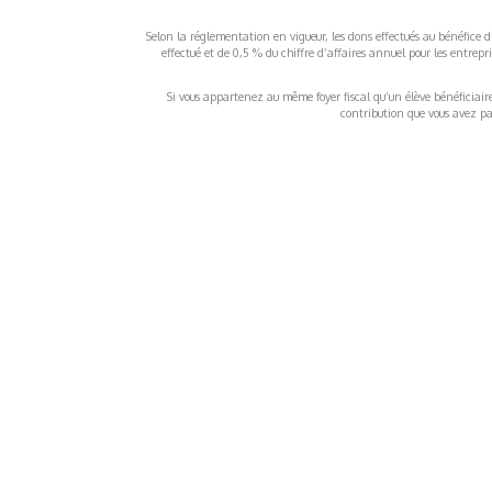
Selon la réglementation en vigueur, les dons effectués au bénéfice d
effectué et de 0,5 % du chiffre d’affaires annuel pour les entrep
Si vous appartenez au même foyer fiscal qu’un élève bénéficiaire d
contribution que vous avez pay
À propos
Inf
QUI SOMMES-NOUS ?
COND
D'UTIL
FONDATEURS
MENT
MÉCÈNES