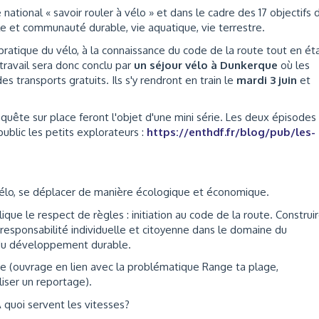
national « savoir rouler à vélo » et dans le cadre des 17 objectifs 
le et communauté durable, vie aquatique, vie terrestre.
ratique du vélo, à la connaissance du code de la route tout en ét
travail sera donc conclu par
un séjour vélo à Dunkerque
où les
s transports gratuits. Ils s'y rendront en train le
mardi 3 juin
et
enquête sur place feront l'objet d'une mini série. Les deux épisodes
public les petits explorateurs :
https://enthdf.fr/blog/pub/les-
élo, se déplacer de manière écologique et économique.
ique le respect de règles : initiation au code de la route. Construi
 responsabilité individuelle et citoyenne dans le domaine du
 du développement durable.
ure (ouvrage en lien avec la problématique Range ta plage,
aliser un reportage).
quoi servent les vitesses?