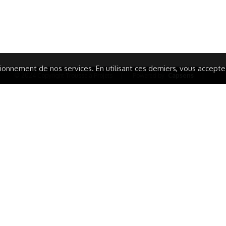
TIQUE DE CONFIDENTIALITÉ
LA CHARTE
ARATION D'ACCESSIBILITÉ
onnement de nos services. En utilisant ces derniers, vous acceptez 
© 2024 Copyright Trousse à Projets
|
Powered by
Capsens
|