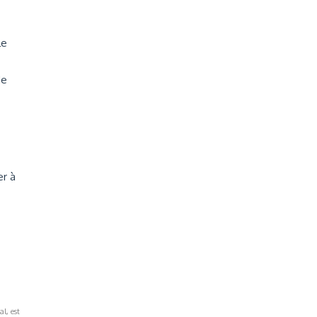
le
de
er à
al, est