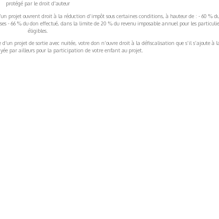
protégé par le droit d'auteur
’un projet ouvrent droit à la réduction d’impôt sous certaines conditions, à hauteur de : - 60 % d
rises - 66 % du don effectué, dans la limite de 20 % du revenu imposable annuel pour les particulie
éligibles.
’un projet de sortie avec nuitée, votre don n’ouvre droit à la défiscalisation que s’il s’ajoute à l
ée par ailleurs pour la participation de votre enfant au projet.
ormations Générales
Autres
ITIONS GÉNÉRALES
CAMPAGNE DE FINANCEME
ISATION
AIRES ÉDUCATIVES (OFB)
IONS LÉGALES
AIDE ET CONTACT