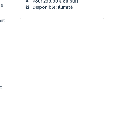
Pour 200,00 € ou plus
de
Disponible: Illimité
ant
re