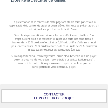
Lycée René Descartes de Rennes
La présentation et le contenu de cette page ont été élaborés par et sous la
responsabilité du porteur de projet et de ses élèves. Un texte de présentation, s'il
est original, est protégé par le droit d'auteur
Selon la réglementation en vigueur, les dons effectués au bénéfice d’un
projet ouvrent droit à la réduction d’impôt sous certaines conditions, à
hauteur de : - 60 % du don effectué et de 0,5 % du chiffre d’affaires annuel
pour les entreprises - 66 % du don effectué, dans la limite de 20 % du revenu
imposable annuel pour les particuliers éligibles.
Si vous appartenez au même foyer fiscal qu’un élève bénéficiaire d’un projet
de sortie avec nuitée, votre don n’ouvre droit à la défiscalisation que s’il
s’ajoute à la contribution que vous avez payée par ailleurs pour la
participation de votre enfant au projet.
CONTACTER
LE PORTEUR DE PROJET