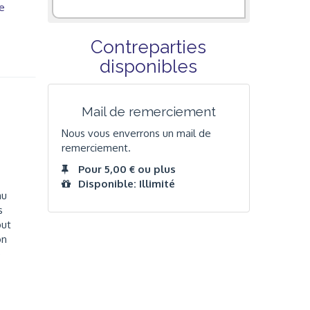
e
Contreparties
disponibles
Mail de remerciement
Nous vous enverrons un mail de
remerciement.
Pour 5,00 € ou plus
Disponible: Illimité
au
s
but
on
e