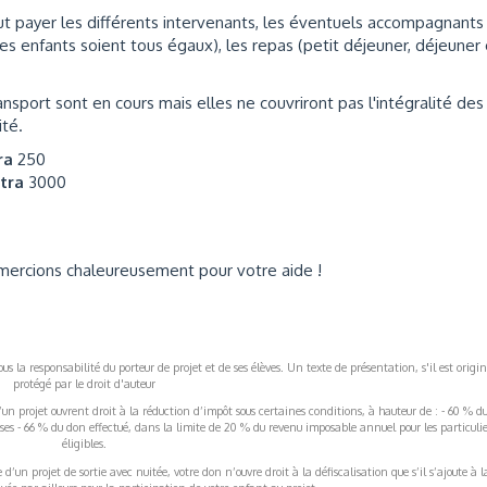
faut payer les différents intervenants, les éventuels accompagnants
es enfants soient tous égaux), les repas (petit déjeuner, déjeuner 
sport sont en cours mais elles ne couvriront pas l'intégralité des
ité.
tra
250
ttra
3000
mercions chaleureusement pour votre aide !
s la responsabilité du porteur de projet et de ses élèves. Un texte de présentation, s'il est origin
protégé par le droit d'auteur
’un projet ouvrent droit à la réduction d’impôt sous certaines conditions, à hauteur de : - 60 % d
rises - 66 % du don effectué, dans la limite de 20 % du revenu imposable annuel pour les particulie
éligibles.
’un projet de sortie avec nuitée, votre don n’ouvre droit à la défiscalisation que s’il s’ajoute à l