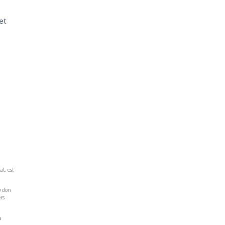
et
al, est
u don
rs
a