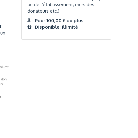
ou de l'établissement, murs des
donateurs etc.)
Pour 100,00 € ou plus
t
Disponible: Illimité
'un
al, est
u don
rs
a