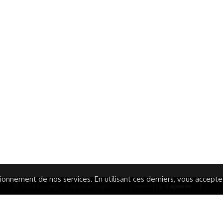
ormations Générales
Autres
ITIONS GÉNÉRALES
CAMPAGNE DE FINANCEME
ISATION
AIRES ÉDUCATIVES (OFB)
IONS LÉGALES
AIDE ET CONTACT
TIQUE DE CONFIDENTIALITÉ
LA CHARTE
ARATION D'ACCESSIBILITÉ
onnement de nos services. En utilisant ces derniers, vous acceptez 
© 2024 Copyright Trousse à Projets
|
Powered by
Capsens
|