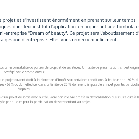
 projet et s'investissent énormément en prenant sur leur temps
iques dans leur institut d'application, en organisant une tombola e
ini-entreprise "Dream of beauty". Ce projet sera l'aboutissement d
la gestion d'entreprise. Elles vous remercient infiniment.
s la responsabilité du porteur de projet et de ses élèves. Un texte de présentation, s'il est origin
protégé par le droit d'auteur
’un projet ouvrent droit à la réduction d’impôt sous certaines conditions, à hauteur de : - 60 % d
rises - 66 % du don effectué, dans la limite de 20 % du revenu imposable annuel pour les particulie
éligibles.
’un projet de sortie avec nuitée, votre don n’ouvre droit à la défiscalisation que s’il s’ajoute à l
ée par ailleurs pour la participation de votre enfant au projet.