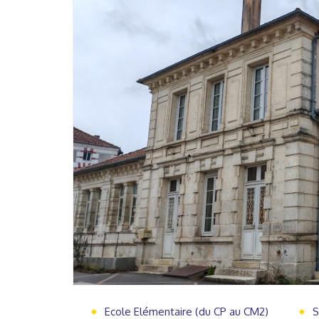
Ecole Elémentaire (du CP au CM2)
S