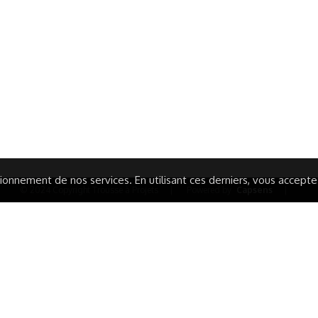
ormations Générales
Autres
ITIONS GÉNÉRALES
CAMPAGNE DE FINANCEME
ISATION
AIRES ÉDUCATIVES (OFB)
IONS LÉGALES
AIDE ET CONTACT
TIQUE DE CONFIDENTIALITÉ
LA CHARTE
ARATION D'ACCESSIBILITÉ
onnement de nos services. En utilisant ces derniers, vous acceptez 
© 2024 Copyright Trousse à Projets
|
Powered by
Capsens
|