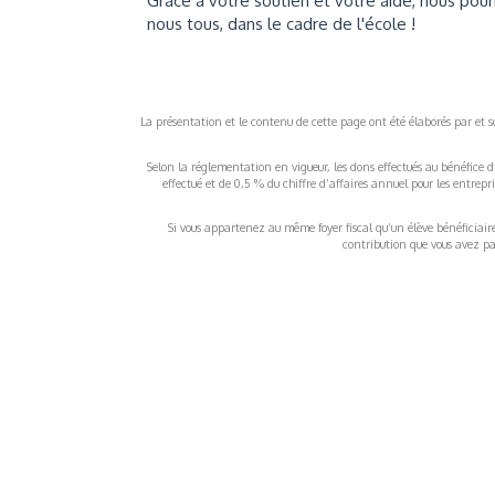
Grâce à votre soutien et votre aide, nous pour
nous tous, dans le cadre de l'école !
La présentation et le contenu de cette page ont été élaborés par et sou
Selon la réglementation en vigueur, les dons effectués au bénéfice d
effectué et de 0,5 % du chiffre d’affaires annuel pour les entrep
Si vous appartenez au même foyer fiscal qu’un élève bénéficiaire d
contribution que vous avez pay