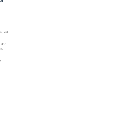
ur
al, est
u don
rs
a