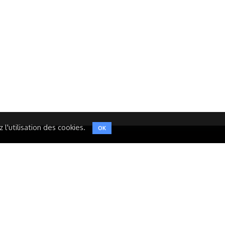
Réseaux Sociaux
NT
FACEBOOK
LINKEDIN
INSTAGRAM
TWITTER
l'utilisation des cookies.
OK