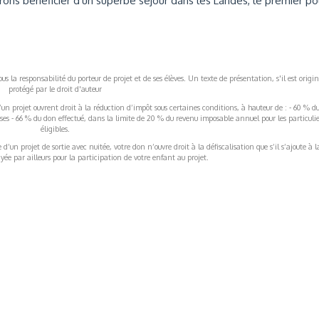
rons bénéficier d'un superbe séjour dans les Landes, le premier po
s la responsabilité du porteur de projet et de ses élèves. Un texte de présentation, s'il est origin
protégé par le droit d'auteur
’un projet ouvrent droit à la réduction d’impôt sous certaines conditions, à hauteur de : - 60 % d
rises - 66 % du don effectué, dans la limite de 20 % du revenu imposable annuel pour les particulie
éligibles.
’un projet de sortie avec nuitée, votre don n’ouvre droit à la défiscalisation que s’il s’ajoute à l
ée par ailleurs pour la participation de votre enfant au projet.