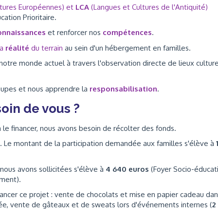
ltures Européennes) et
LCA
(Langues et Cultures de l'Antiquité)
tion Prioritaire.
onnaissances
et renforcer nos
compétences
.
la
réalité
du terrain
au sein d'un hébergement en familles.
 notre monde actuel à travers l'observation directe de lieux culture
oupes et nous apprendre la
responsabilisation
.
oin de vous ?
 à le financer, nous avons besoin de récolter des fonds.
. Le montant de la participation demandée aux familles s'élève à
nous avons sollicitées s'élève à
4 640
euros
(Foyer Socio-éducati
sement).
nancer ce projet : vente de chocolats et mise en papier cadeau da
née, vente de gâteaux et de sweats lors d'événements internes (
2