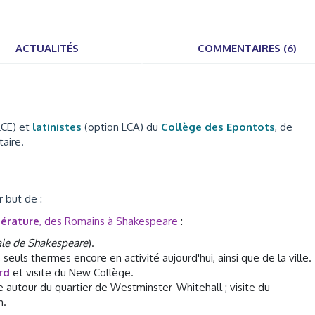
ACTUALITÉS
COMMENTAIRES (6)
LCE) et
latinistes
(option LCA) du
Collège des Epontots
, de
taire.
r but de :
térature
, des Romains à Shakespeare
:
tale de Shakespeare
).
, seuls thermes encore en activité aujourd'hui, ainsi que de la ville.
rd
et visite du New Collège.
re autour du quartier de Westminster-Whitehall ; visite du
m.