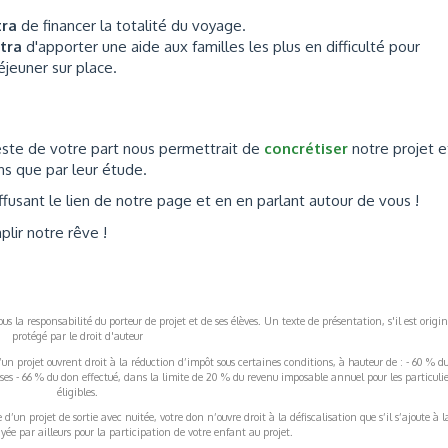
tra
de financer la totalité du voyage.
ttra
d'apporter une aide aux familles les plus en difficulté pour
éjeuner sur place.
 geste de votre part nous permettrait de
concrétiser
notre projet e
ns que par leur étude.
ffusant le lien de notre page et en en parlant autour de vous !
lir notre rêve !
s la responsabilité du porteur de projet et de ses élèves. Un texte de présentation, s'il est origin
protégé par le droit d'auteur
’un projet ouvrent droit à la réduction d’impôt sous certaines conditions, à hauteur de : - 60 % d
rises - 66 % du don effectué, dans la limite de 20 % du revenu imposable annuel pour les particulie
éligibles.
’un projet de sortie avec nuitée, votre don n’ouvre droit à la défiscalisation que s’il s’ajoute à l
ée par ailleurs pour la participation de votre enfant au projet.