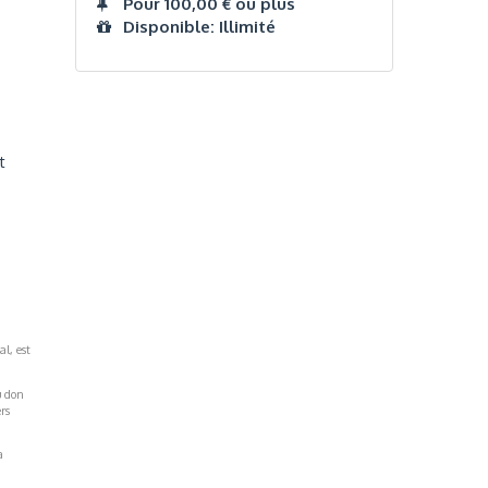
Pour 100,00 € ou plus
Disponible: Illimité
t
al, est
u don
rs
a