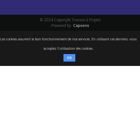
© 2024 Copyright Trousse à Projets
Powered by
Capsens
Les cookies assurent le bon fonctionnement de nos services. En utilisant ces derniers, vous
acceptez l'utilisation des cookies.
OK