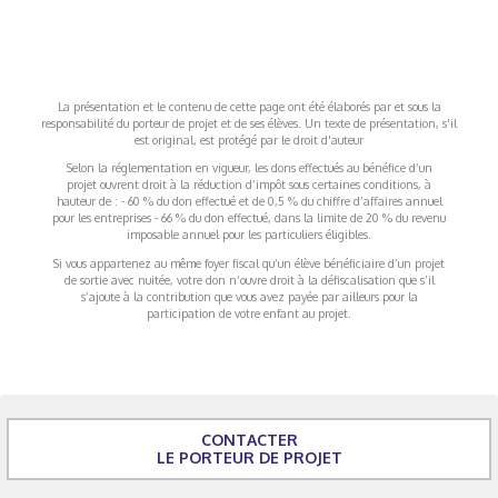
La présentation et le contenu de cette page ont été élaborés par et sous la
responsabilité du porteur de projet et de ses élèves. Un texte de présentation, s'il
est original, est protégé par le droit d'auteur
Selon la réglementation en vigueur, les dons effectués au bénéfice d’un
projet ouvrent droit à la réduction d’impôt sous certaines conditions, à
hauteur de : - 60 % du don effectué et de 0,5 % du chiffre d’affaires annuel
pour les entreprises - 66 % du don effectué, dans la limite de 20 % du revenu
imposable annuel pour les particuliers éligibles.
Si vous appartenez au même foyer fiscal qu’un élève bénéficiaire d’un projet
de sortie avec nuitée, votre don n’ouvre droit à la défiscalisation que s’il
s’ajoute à la contribution que vous avez payée par ailleurs pour la
participation de votre enfant au projet.
CONTACTER
LE PORTEUR DE PROJET