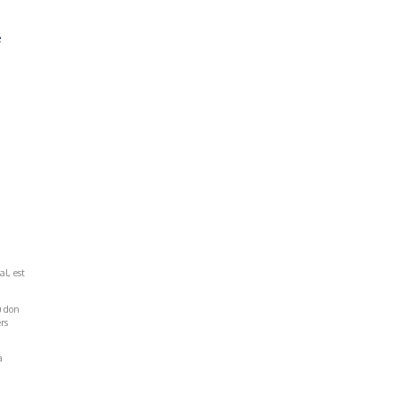
e
al, est
u don
rs
a