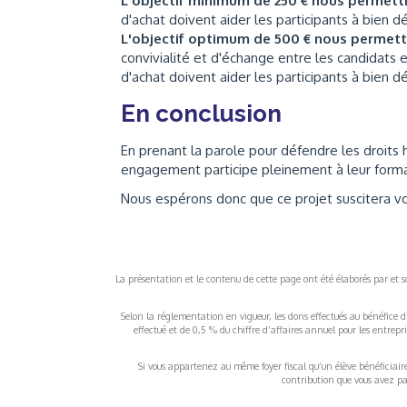
L'objectif minimum de 250 € nous permet
d'achat doivent aider les participants à bien dé
L'objectif optimum de 500 € nous permet
convivialité et d'échange entre les candidats 
d'achat doivent aider les participants à bien dé
En conclusion
En prenant la parole pour défendre les droits 
engagement participe pleinement à leur forma
Nous espérons donc que ce projet suscitera vo
La présentation et le contenu de cette page ont été élaborés par et sou
Selon la réglementation en vigueur, les dons effectués au bénéfice d
effectué et de 0,5 % du chiffre d’affaires annuel pour les entrep
Si vous appartenez au même foyer fiscal qu’un élève bénéficiaire d
contribution que vous avez pay