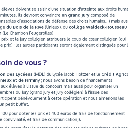
 élèves doivent se saisir d'une situation d'atteinte aux droits hum
 minutes. Ils devront convaincre
un grand jury
composé de
onsables d’associations de défense des droits humains…) mais aus
ge du Bois de la Rive
(Unieux), du
collège Waldeck-Rousseau
n
(Le Chambon Feugerolles).
prix et le jury collégien attribuera le coup de cœur collégien (qui
e prix) ; les autres participants seront également distingués pour 
oin de vous ?
on Des Lycéens
(MDL) du lycée Jacob Holtzer et le
Crédit Agric
Unieux et de Firminy
; nous avons besoin de financements
aux élèves à l'issue du concours mais aussi pour organiser un
bres du Jury (grand jury et jury collégien) à l'issue des
participent bénévolement à cette opération et nous aimerions les
n petit buffet.
1 100 pour doter les prix et 400 euros de frais de fonctionnement
 convivialité, et frais de communication]).