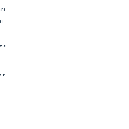
ains
si
leur
ole