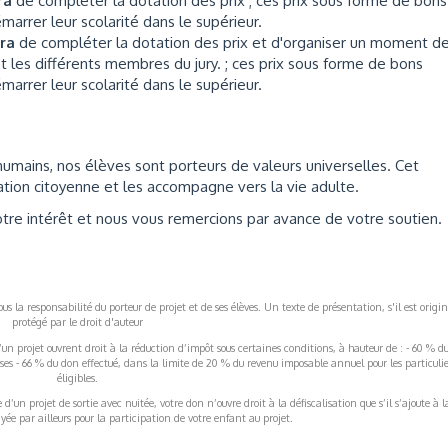
tra
de compléter la dotation des prix ; ces prix sous forme de bons
marrer leur scolarité dans le supérieur.
tra
de compléter la dotation des prix et d'organiser un moment d
et les différents membres du jury. ; ces prix sous forme de bons
marrer leur scolarité dans le supérieur.
humains, nos élèves sont porteurs de valeurs universelles. Cet
tion citoyenne et les accompagne vers la vie adulte.
tre intérêt et nous vous remercions par avance de votre soutien.
s la responsabilité du porteur de projet et de ses élèves. Un texte de présentation, s'il est origin
protégé par le droit d'auteur
’un projet ouvrent droit à la réduction d’impôt sous certaines conditions, à hauteur de : - 60 % d
rises - 66 % du don effectué, dans la limite de 20 % du revenu imposable annuel pour les particulie
éligibles.
’un projet de sortie avec nuitée, votre don n’ouvre droit à la défiscalisation que s’il s’ajoute à l
ée par ailleurs pour la participation de votre enfant au projet.