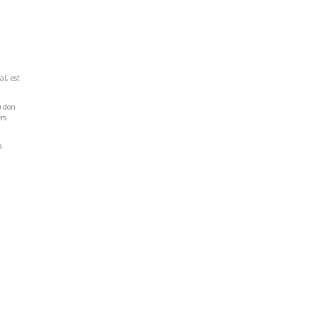
al, est
u don
rs
a