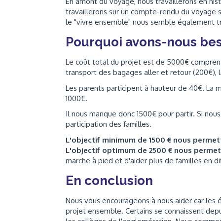
En amont du voyage, nous travaillerons en histo
travaillerons sur un compte-rendu du voyage so
le "vivre ensemble" nous semble également tr
Pourquoi avons-nous bes
Le coût total du projet est de 5000€ comprena
transport des bagages aller et retour (200€), 
Les parents participent à hauteur de 40€. La
1000€.
Il nous manque donc 1500€ pour partir. Si nous
participation des familles.
L'objectif minimum de 1500 € nous perme
L'objectif optimum de 2500 € nous perme
marche à pied et d'aider plus de familles en dif
En conclusion
Nous vous encourageons à nous aider car les 
projet ensemble. Certains se connaissent depui