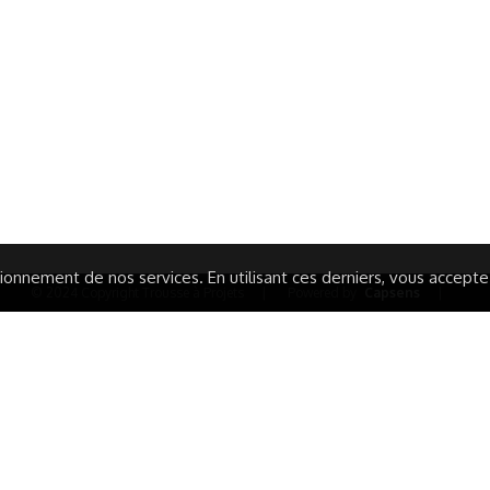
ormations Générales
Autres
ITIONS GÉNÉRALES
CAMPAGNE DE FINANCEME
ISATION
AIRES ÉDUCATIVES (OFB)
IONS LÉGALES
AIDE ET CONTACT
TIQUE DE CONFIDENTIALITÉ
LA CHARTE
ARATION D'ACCESSIBILITÉ
onnement de nos services. En utilisant ces derniers, vous acceptez 
© 2024 Copyright Trousse à Projets
|
Powered by
Capsens
|