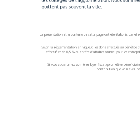
les collèges de l'agglomération. Nous sommes
quittent pas souvent la ville.
La présentation et le contenu de cette page ont été élaborés par et sou
Selon la réglementation en vigueur, les dons effectués au bénéfice d
effectué et de 0,5 % du chiffre d’affaires annuel pour les entrep
Si vous appartenez au même foyer fiscal qu’un élève bénéficiaire d
contribution que vous avez pay