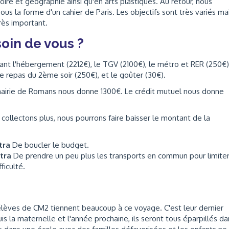
ire et géographie ainsi qu'en arts plastiques. Au retour, nous
us la forme d'un cahier de Paris. Les objectifs sont très variés ma
ès important.
oin de vous ?
nt l'hébergement (2212€), le TGV (2100€), le métro et RER (250€),
le repas du 2ème soir (250€), et le goûter (30€).
 mairie de Romans nous donne 1300€. Le crédit mutuel nous donne
 collectons plus, nous pourrons faire baisser le montant de la
ttra
De boucler le budget.
ttra
De prendre un peu plus les transports en commun pour limiter
ficulté.
élèves de CM2 tiennent beaucoup à ce voyage. C'est leur dernier
s la maternelle et l'année prochaine, ils seront tous éparpillés da