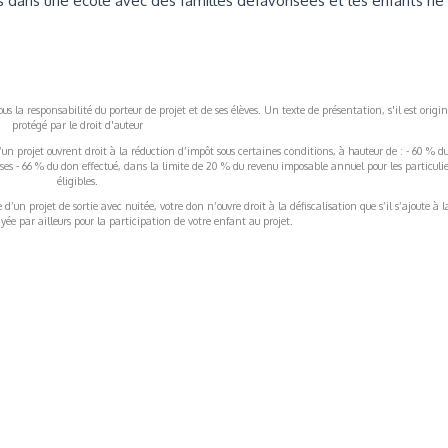
 dans une école avec des familles défavorisées et les enfants ne
s la responsabilité du porteur de projet et de ses élèves. Un texte de présentation, s'il est origin
protégé par le droit d'auteur
’un projet ouvrent droit à la réduction d’impôt sous certaines conditions, à hauteur de : - 60 % d
rises - 66 % du don effectué, dans la limite de 20 % du revenu imposable annuel pour les particulie
éligibles.
’un projet de sortie avec nuitée, votre don n’ouvre droit à la défiscalisation que s’il s’ajoute à l
ée par ailleurs pour la participation de votre enfant au projet.