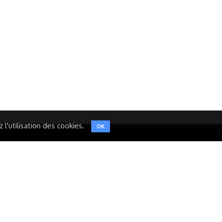
Réseaux Sociaux
NT
FACEBOOK
LINKEDIN
INSTAGRAM
TWITTER
l'utilisation des cookies.
OK