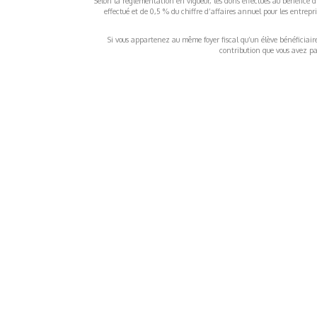
Selon la réglementation en vigueur, les dons effectués au bénéfice d
effectué et de 0,5 % du chiffre d’affaires annuel pour les entrep
Si vous appartenez au même foyer fiscal qu’un élève bénéficiaire d
contribution que vous avez pay
À propos
Inf
QUI SOMMES-NOUS ?
COND
D'UTIL
FONDATEURS
MENT
MÉCÈNES
POLI
PARTENAIRES