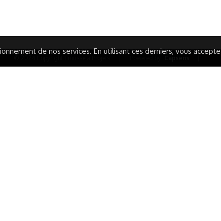
ARATION D'ACCESSIBILITÉ
onnement de nos services. En utilisant ces derniers, vous acceptez 
© 2024 Copyright Trousse à Projets
|
Powered by
Capsens
|