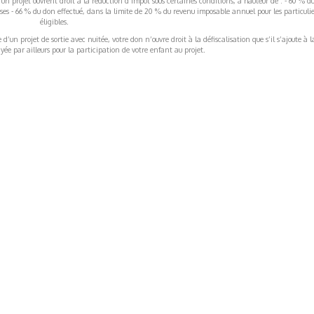
’un projet ouvrent droit à la réduction d’impôt sous certaines conditions, à hauteur de : - 60 % d
rises - 66 % du don effectué, dans la limite de 20 % du revenu imposable annuel pour les particulie
éligibles.
’un projet de sortie avec nuitée, votre don n’ouvre droit à la défiscalisation que s’il s’ajoute à l
ée par ailleurs pour la participation de votre enfant au projet.
ormations Générales
Autres
ITIONS GÉNÉRALES
CAMPAGNE DE FINANCEME
ISATION
AIRES ÉDUCATIVES (OFB)
IONS LÉGALES
AIDE ET CONTACT
TIQUE DE CONFIDENTIALITÉ
LA CHARTE