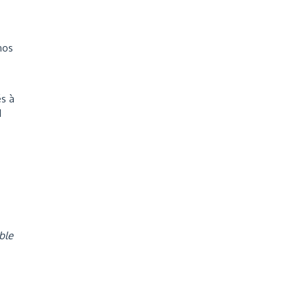
nos
s à
1
ble