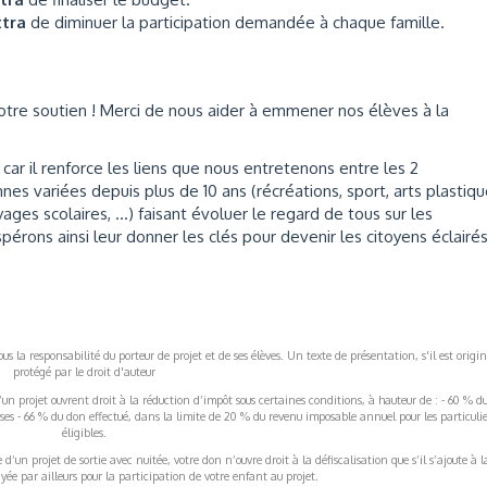
ttra
de diminuer la participation demandée à chaque famille.
tre soutien ! Merci de nous aider à emmener nos élèves à la
car il renforce les liens que nous entretenons entre les 2
nes variées depuis plus de 10 ans (récréations, sport, arts plastiqu
ages scolaires, ...) faisant évoluer le regard de tous sur les
spérons ainsi leur donner les clés pour devenir les citoyens éclairé
s la responsabilité du porteur de projet et de ses élèves. Un texte de présentation, s'il est origin
protégé par le droit d'auteur
’un projet ouvrent droit à la réduction d’impôt sous certaines conditions, à hauteur de : - 60 % d
rises - 66 % du don effectué, dans la limite de 20 % du revenu imposable annuel pour les particulie
éligibles.
’un projet de sortie avec nuitée, votre don n’ouvre droit à la défiscalisation que s’il s’ajoute à l
ée par ailleurs pour la participation de votre enfant au projet.