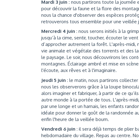
Mardi 3 juin :
nous partirons toute la journée 
pour découvrir la faune et la flore des mont
nous la chance d'observer des espèces protégé
retrouverons tous ensemble pour une veillée j
Mercredi 4 juin
: nous serons initiés à la gri
jusqu’à la cime, sentir, toucher, écouter le ve
d’approcher autrement la forêt. L'après-midi, n
vie animale et végétale des torrents et des lac
le paysage. Le soir, nous découvrirons les con
montagnes. Éclairage ambré et mise en scène 
l'écoute, aux rêves et à l'imaginaire.
Jeudi 5 juin
: le matin, nous partirons collecter
nous les observerons grâce à la loupe binocula
alors imaginer et fabriquer, à partir de ce qu’i
autre monde à la portée de tous. L'après-midi,
par une longe et un harnais, les enfants rando
idéale pour donner le goût de la randonnée aux
enfin l'heure de la veillée boum.
Vendredi 6 juin
: il sera déjà temps de plier 
hebdomadaire du village. Repas au centre. Nou