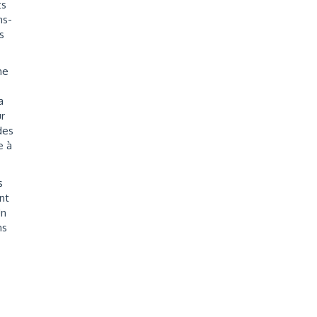
ts
ns-
s
he
a
ur
des
e à
s
nt
Un
ns