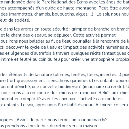
en randonnée dans le Parc National des Ecrins avec les ânes de ba
agnes accompagnés d'un guide de haute-montagne. Peut-être auro
es (marmottes, chamois, bouquetins, aigles,…) ! Le soir, nous nou
eux de société.
mpe dans les arbres en toute sécurité : grimper de branche en branc
nt et le chant des oiseaux, se déplacer. Cette activité permet
ous irons nous balader au fil de l'eau pour aller à la rencontre de l
s, découvrir le cycle de l’eau et l'impact des activités humaines s
tes et légendes d’autrefois à travers quelques récits fantastiques 
intime et feutré au coin du feu pour créer une atmosphère propic
 des éléments de la nature (plumes, feuilles, fleurs, insectes...) pui
ire (fort grossissement : sensations garanties). Les enfants pourro
ls auront déniché, une nouvelle biodiversité (imaginaire ou réelle). 
 nous irons à la rencontre des chiens de traineaux. Reliés aux chie
nneront en complicité avec les animaux. L'activité cani-rando est
 enfants. Le soir, après nous être habillés pour LA soirée, ce sera
bagages ! Avant de partir, nous ferons un tour au marché
s prendrons alors le bus du retour vers la maison.