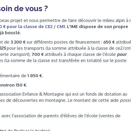
oin de vous ?
beau projet et nous permettre de faire découvrir le milieu alpin à 
 € pour la classe de CE2 / CM1.
L'IME dispose de son propre
jà bouclé
.
ant de
3 200 €
sur différents postes de financement :
650 €
attribué
025
pour les transports (la somme attribuée à la classe de ce2/cm
 verte
transport
),
700 €
attribués à chaque classe de l'école
pour
es (la somme de la classe est transférée en totalité sur le poste
plémentaire de
1 850 €.
environ 150 €
.
l'association Enfance & Montagne qui est un fonds de dotation au
asses de découvertes en montagne
.
Le montant de cette aide
possi
 avec l'association de parents d'élèves de l'école (ventes de
ttra
de finaliser le budget.