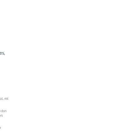
es,
s
al, est
u don
rs
a