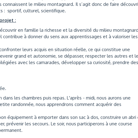
connaissent le milieu montagnard. Il s’agit donc de faire découvri
: sportif, culturel, scientifique.
rojet :
écouvrir en famille la richesse et la diversité du milieu montagnard
l contribue à donner du sens aux apprentissages et à valoriser les
fronter leurs acquis en situation réelle, ce qui constitue une
evenir grand et autonomie, se dépasser, respecter les autres et l
vilégiées avec les camarades, développer sa curiosité, prendre de
ée.
on dans les chambres puis repas. L'après - midi, nous aurons une
ne petite randonnée, nous apprendrons comment acquérir des
e bon équipement à emporter dans son sac à dos, construire un abri
ger, prévenir les secours. Le soir, nous participerons à une course
 permanent.