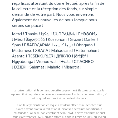
reçu fiscal attestant du don effectué, après la fin de
la collecte et la réception des fonds, sur simple
demande de votre part. Nous vous enverrons
également des nouvelles de nous lorsque nous
serons sur place !
Merci ! Thanks ! شكرًا ! ՇՆՈՐՀԱԿԱԼՈՒԹՅՈՒՆ
! Mèsi ! მადლობა ! Köszönöm ! Grazie ! Danke !
Spas ! БЛАГОДАРАМ ! تريما كاسيه ! Obrigado !
Multumesc ! ХВАЛА ! Mahadsanid ! Hatur nuhun !
Asante ! TEŞEKKÜRLER ! ДЯКУЮ ! Jërëjëf !
Ngiyabonga ! Wonou wali ! Hvala ! СПАСИБО
! DZIĘKI ! Salamat ! Mahalo ! Misaotra !
La présentation et le contenu de cette page ont été élaborés par et sous la
responsabilité du porteur de projet et de ses élèves. Un texte de présentation, s'il
est original, est protégé par le droit d'auteur
Selon la réglementation en vigueur, les dons effectués au bénéfice d’un
projet ouvrent droit à la réduction d’impôt sous certaines conditions, à
hauteur de : - 60 % du don effectué et de 0,5 % du chiffre d’affaires annuel
pour les entreprises - 66 % du don effectué, dans la limite de 20 % du revenu