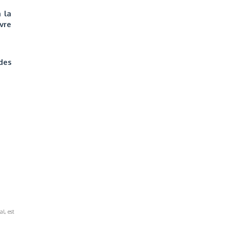
 la
ivre
des
al, est