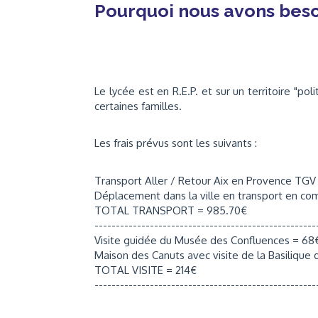
Pourquoi nous avons bes
Le lycée est en R.E.P. et sur un territoire "po
certaines familles.
Les frais prévus sont les suivants :
Transport Aller / Retour Aix en Provence TGV 
Déplacement dans la ville en transport en c
TOTAL TRANSPORT = 985.70€
----------------------------------------------------
Visite guidée du Musée des Confluences = 68
Maison des Canuts avec visite de la Basilique 
TOTAL VISITE = 214€
----------------------------------------------------