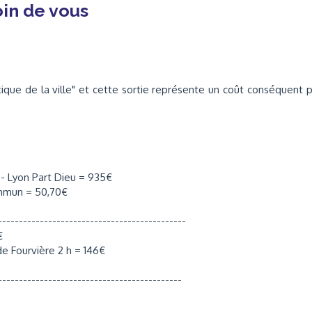
oin de vous
litique de la ville" et cette sortie représente un coût conséquent 
- Lyon Part Dieu = 935€
ommun = 50,70€
---------------------------------------------
€
de Fourvière 2 h = 146€
--------------------------------------------