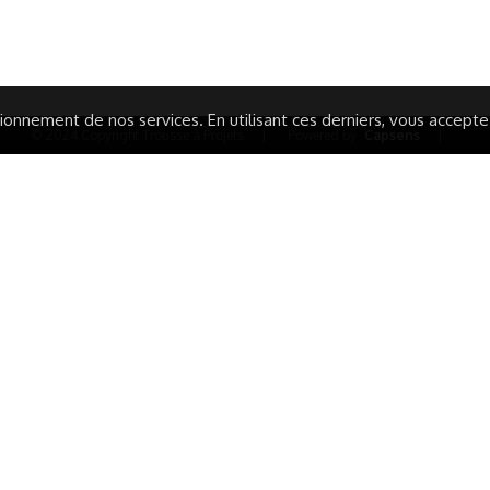
ARATION D'ACCESSIBILITÉ
onnement de nos services. En utilisant ces derniers, vous acceptez 
© 2024 Copyright Trousse à Projets
|
Powered by
Capsens
|