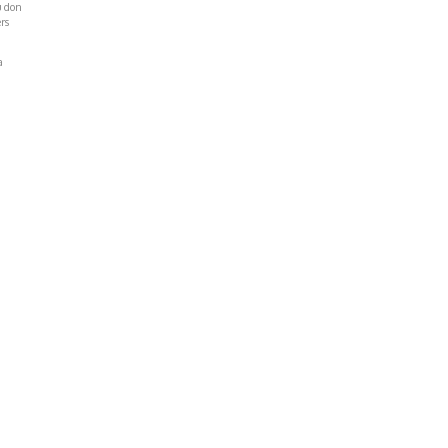
u don
rs
a
Réseaux Sociaux
NT
FACEBOOK
LINKEDIN
INSTAGRAM