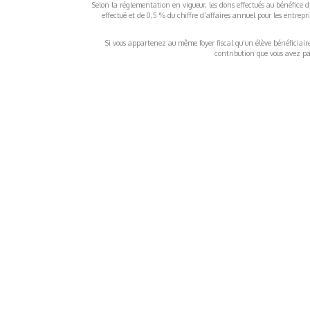
Selon la réglementation en vigueur, les dons effectués au bénéfice d
effectué et de 0,5 % du chiffre d’affaires annuel pour les entrep
Si vous appartenez au même foyer fiscal qu’un élève bénéficiaire d
contribution que vous avez pay
À propos
Inf
QUI SOMMES-NOUS ?
COND
D'UTIL
FONDATEURS
MENT
MÉCÈNES
POLI