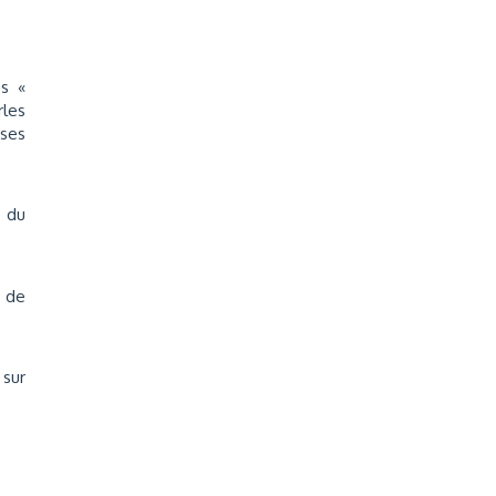
s «
rles
ises
e du
e de
sur