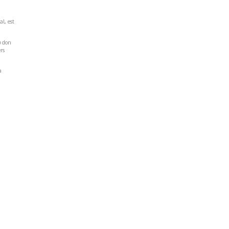
al, est
u don
rs
a
Réseaux Sociaux
NT
FACEBOOK