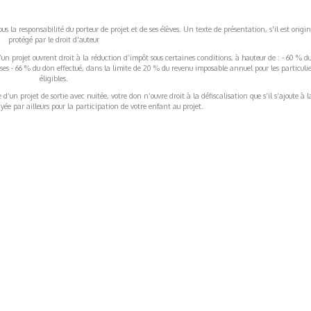
s la responsabilité du porteur de projet et de ses élèves. Un texte de présentation, s'il est origin
protégé par le droit d'auteur
’un projet ouvrent droit à la réduction d’impôt sous certaines conditions, à hauteur de : - 60 % d
rises - 66 % du don effectué, dans la limite de 20 % du revenu imposable annuel pour les particulie
éligibles.
’un projet de sortie avec nuitée, votre don n’ouvre droit à la défiscalisation que s’il s’ajoute à l
ée par ailleurs pour la participation de votre enfant au projet.
ormations Générales
Autres
ITIONS GÉNÉRALES
CAMPAGNE DE FINANCEME
ISATION
AIRES ÉDUCATIVES (OFB)