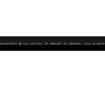
IONS LÉGALES
AIDE ET CONTACT
TIQUE DE CONFIDENTIALITÉ
LA CHARTE
ARATION D'ACCESSIBILITÉ
onnement de nos services. En utilisant ces derniers, vous acceptez 
© 2024 Copyright Trousse à Projets
|
Powered by
Capsens
|