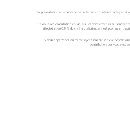
La présentation et le contenu de cette page ont été élaborés par et sou
Selon la réglementation en vigueur, les dons effectués au bénéfice d
effectué et de 0,5 % du chiffre d’affaires annuel pour les entrep
Si vous appartenez au même foyer fiscal qu’un élève bénéficiaire d
contribution que vous avez pay
À propos
Inf
QUI SOMMES-NOUS ?
COND
D'UTIL