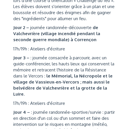
lors d'une course d’orientation « Challenge du feu ».
Les élèves doivent s'orienter grâce à un plan et une
boussole et résoudre des énigmes afin de gagner
des "ingrédients" pour allumer un feu.
Jour 2 –
journée randonnée-découverte
de
Valchevrière (village incendié pendant la
seconde guerre mondiale) à Corrençon
17h/19h : Ateliers d'écriture
Jour 3 –
: journée consacrée à parcourir, avec un
guide-conférencier, les hauts lieux qui conservent la
mémoire et retracent l'histoire de la Résistance
dans le Vercors :
le Mémorial, la Nécropole et le
village de Vassieux-en-Vercors ; mais aussi le
belvédère de Valchevrière et la grotte de la
Luire
.
17h/19h : Ateliers d'écriture
Jour 4 –
: journée randonnée-sportive/survie : partir
en direction d'un col ou d'un sommet et faire des
intervention sur le risques en montagne (météo,