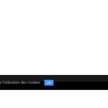
Réseaux Sociaux
NT
FACEBOOK
LINKEDIN
INSTAGRAM
TWITTER
l'utilisation des cookies.
OK