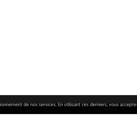
ormations Générales
Autres
ITIONS GÉNÉRALES
CAMPAGNE DE FINANCEME
ISATION
AIRES ÉDUCATIVES (OFB)
IONS LÉGALES
AIDE ET CONTACT
TIQUE DE CONFIDENTIALITÉ
LA CHARTE
ARATION D'ACCESSIBILITÉ
onnement de nos services. En utilisant ces derniers, vous acceptez 
© 2024 Copyright Trousse à Projets
|
Powered by
Capsens
|