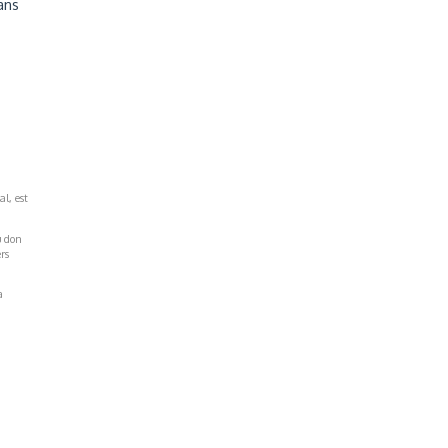
ans
al, est
u don
rs
a