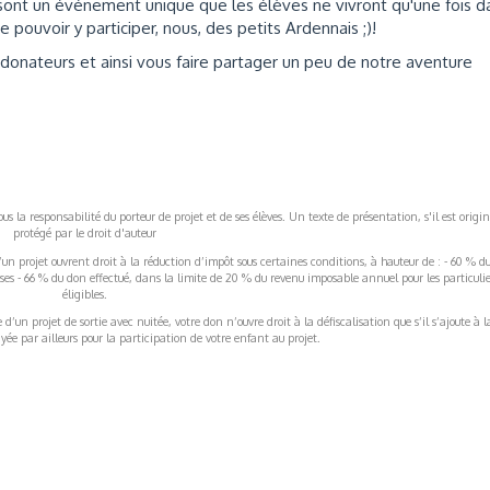
sont un événement unique que les élèves ne vivront qu'une fois d
 pouvoir y participer, nous, des petits Ardennais ;)!
donateurs et ainsi vous faire partager un peu de notre aventure
s la responsabilité du porteur de projet et de ses élèves. Un texte de présentation, s'il est origin
protégé par le droit d'auteur
’un projet ouvrent droit à la réduction d’impôt sous certaines conditions, à hauteur de : - 60 % d
rises - 66 % du don effectué, dans la limite de 20 % du revenu imposable annuel pour les particulie
éligibles.
’un projet de sortie avec nuitée, votre don n’ouvre droit à la défiscalisation que s’il s’ajoute à l
ée par ailleurs pour la participation de votre enfant au projet.