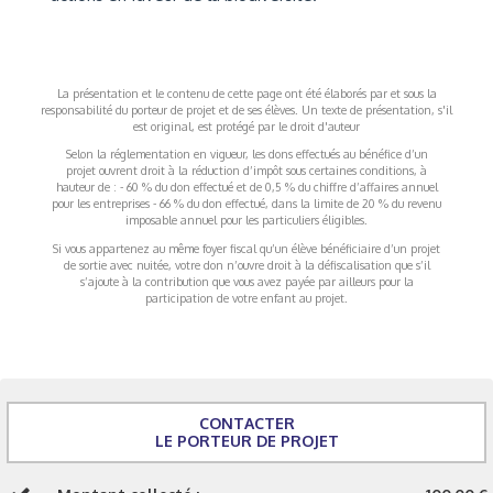
La présentation et le contenu de cette page ont été élaborés par et sous la
responsabilité du porteur de projet et de ses élèves. Un texte de présentation, s'il
est original, est protégé par le droit d'auteur
Selon la réglementation en vigueur, les dons effectués au bénéfice d’un
projet ouvrent droit à la réduction d’impôt sous certaines conditions, à
hauteur de : - 60 % du don effectué et de 0,5 % du chiffre d’affaires annuel
pour les entreprises - 66 % du don effectué, dans la limite de 20 % du revenu
imposable annuel pour les particuliers éligibles.
Si vous appartenez au même foyer fiscal qu’un élève bénéficiaire d’un projet
de sortie avec nuitée, votre don n’ouvre droit à la défiscalisation que s’il
s’ajoute à la contribution que vous avez payée par ailleurs pour la
participation de votre enfant au projet.
CONTACTER
LE PORTEUR DE PROJET